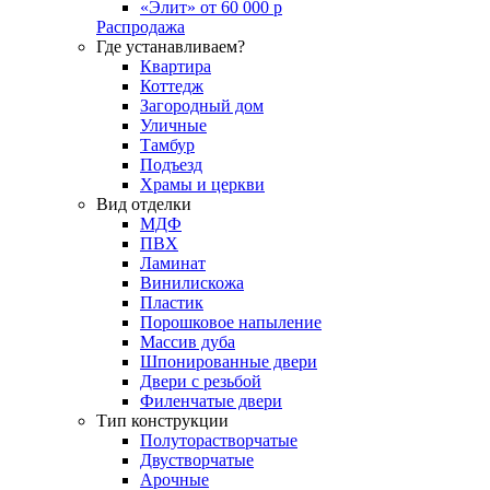
«Элит» от 60 000 р
Распродажа
Где устанавливаем?
Квартира
Коттедж
Загородный дом
Уличные
Тамбур
Подъезд
Храмы и церкви
Вид отделки
МДФ
ПВХ
Ламинат
Винилискожа
Пластик
Порошковое напыление
Массив дуба
Шпонированные двери
Двери с резьбой
Филенчатые двери
Тип конструкции
Полуторастворчатые
Двустворчатые
Арочные