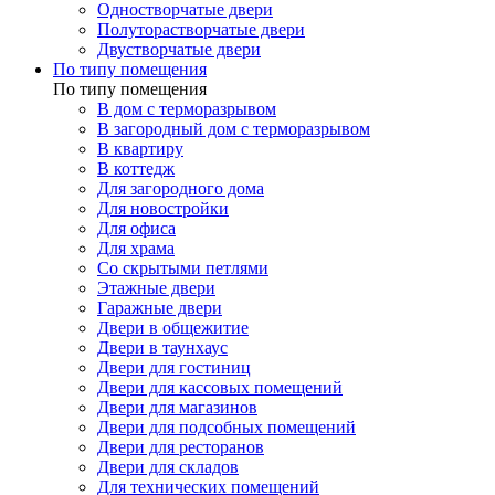
Одностворчатые двери
Полуторастворчатые двери
Двустворчатые двери
По типу помещения
По типу помещения
В дом с терморазрывом
В загородный дом с терморазрывом
В квартиру
В коттедж
Для загородного дома
Для новостройки
Для офиса
Для храма
Со скрытыми петлями
Этажные двери
Гаражные двери
Двери в общежитие
Двери в таунхаус
Двери для гостиниц
Двери для кассовых помещений
Двери для магазинов
Двери для подсобных помещений
Двери для ресторанов
Двери для складов
Для технических помещений