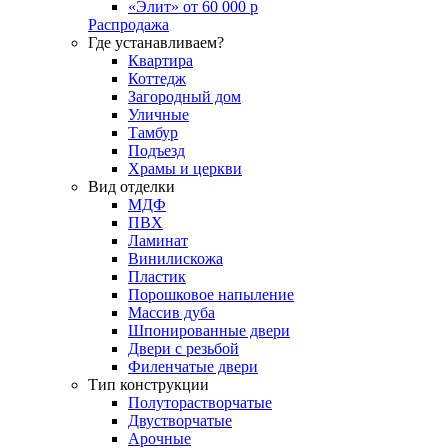
«Элит» от 60 000 р
Распродажа
Где устанавливаем?
Квартира
Коттедж
Загородный дом
Уличные
Тамбур
Подъезд
Храмы и церкви
Вид отделки
МДФ
ПВХ
Ламинат
Винилискожа
Пластик
Порошковое напыление
Массив дуба
Шпонированные двери
Двери с резьбой
Филенчатые двери
Тип конструкции
Полуторастворчатые
Двустворчатые
Арочные