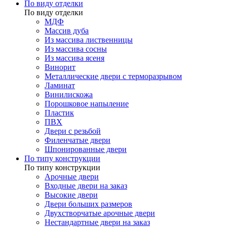
По виду отделки
По виду отделки
МДФ
Массив дуба
Из массива лиственницы
Из массива сосны
Из массива ясеня
Винорит
Металлические двери с терморазрывом
Ламинат
Винилискожа
Порошковое напыление
Пластик
ПВХ
Двери с резьбой
Филенчатые двери
Шпонированные двери
По типу конструкции
По типу конструкции
Арочные двери
Входные двери на заказ
Высокие двери
Двери больших размеров
Двухстворчатые арочные двери
Нестандартные двери на заказ