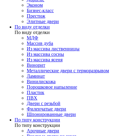
Эконом
Бизнес-класс
Престиж
Элитные двери
По виду отделки
По виду отделки
МДФ
Массив дуба
Из массива лиственницы
Из массива сосны
Из массива ясеня
Винорит
Металлические двери с терморазрывом
Ламинат
Винилискожа
Порошковое напыление
Пластик
ПВХ
Двери с резьбой
Филенчатые двери
Шпонированные двери
По типу конструкции
По типу конструкции
Арочные двери