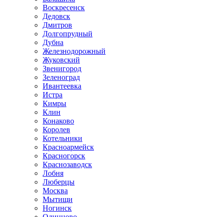
Воскресенск
Дедовск
Дмитров
Долгопрудный
Дубна
Железнодорожный
Жуковский
Звенигород
Зеленоград
Ивантеевка
Истра
Кимры
Клин
Конаково
Королев
Котельники
Красноармейск
Красногорск
Краснозаводск
Лобня
Люберцы
Москва
Мытищи
Ногинск
Одинцово