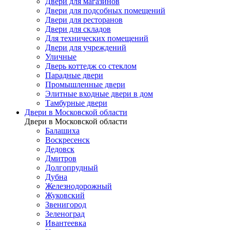
Двери для магазинов
Двери для подсобных помещений
Двери для ресторанов
Двери для складов
Для технических помещений
Двери для учреждений
Уличные
Дверь коттедж со стеклом
Парадные двери
Промышленные двери
Элитные входные двери в дом
Тамбурные двери
Двери в Московской области
Двери в Московской области
Балашиха
Воскресенск
Дедовск
Дмитров
Долгопрудный
Дубна
Железнодорожный
Жуковский
Звенигород
Зеленоград
Ивантеевка