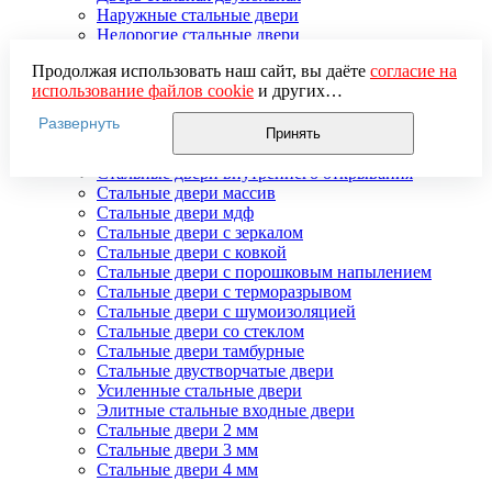
Наружные стальные двери
Недорогие стальные двери
Распродажа стальных дверей
Продолжая использовать наш сайт, вы даёте
согласие на
Стальная дверь в дом
использование файлов cookie
и других
Стальная дверь на дачу
пользовательских данных (включая IP-адрес, сведения о
Стальные взломостойкие двери
Развернуть
местоположении, устройстве, действиях на сайте и т. п.)
Стальные входные двери в квартиру
Принять
для функционирования сайта, проведения
Стальные двери в подъезд
статистических исследований, ретаргетинга и
Стальные двери внутреннего открывания
использования систем аналитики (например,
Стальные двери массив
Яндекс.Метрика), в соответствии с нашей
Политикой
Стальные двери мдф
обработки персональных данных.
Стальные двери с зеркалом
Если вы не хотите, чтобы ваши данные обрабатывались,
Стальные двери с ковкой
настройте ограничения в браузере или покиньте сайт.
Стальные двери с порошковым напылением
Стальные двери с терморазрывом
Стальные двери с шумоизоляцией
Стальные двери со стеклом
Стальные двери тамбурные
Стальные двустворчатые двери
Усиленные стальные двери
Элитные стальные входные двери
Стальные двери 2 мм
Стальные двери 3 мм
Стальные двери 4 мм