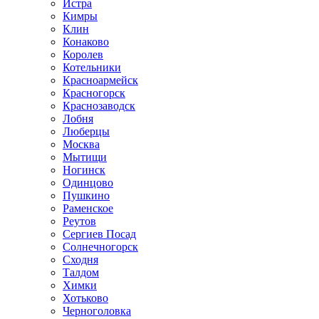
Истра
Кимры
Клин
Конаково
Королев
Котельники
Красноармейск
Красногорск
Краснозаводск
Лобня
Люберцы
Москва
Мытищи
Ногинск
Одинцово
Пушкино
Раменское
Реутов
Сергиев Посад
Солнечногорск
Сходня
Талдом
Химки
Хотьково
Черноголовка