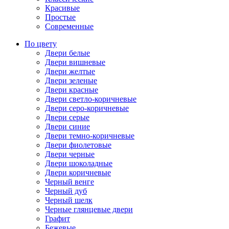
Красивые
Простые
Современные
По цвету
Двери белые
Двери вишневые
Двери желтые
Двери зеленые
Двери красные
Двери светло-коричневые
Двери серо-коричневые
Двери серые
Двери синие
Двери темно-коричневые
Двери фиолетовые
Двери черные
Двери шоколадные
Двери коричневые
Черный венге
Черный дуб
Черный шелк
Черные глянцевые двери
Графит
Бежевые