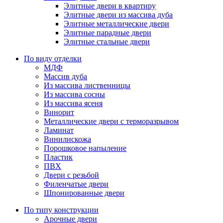
Элитные двери в квартиру
Элитные двери из массива дуба
Элитные металлические двери
Элитные парадные двери
Элитные стальные двери
По виду отделки
МДФ
Массив дуба
Из массива лиственницы
Из массива сосны
Из массива ясеня
Винорит
Металлические двери с терморазрывом
Ламинат
Винилискожа
Порошковое напыление
Пластик
ПВХ
Двери с резьбой
Филенчатые двери
Шпонированные двери
По типу конструкции
Арочные двери