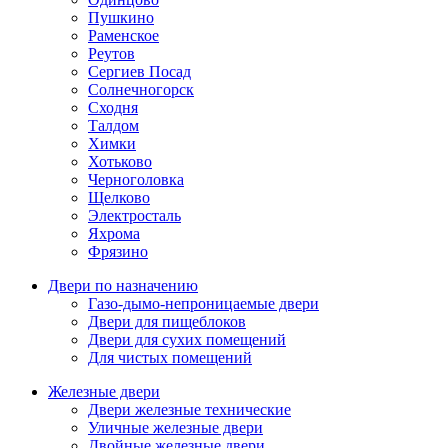
Пушкино
Раменское
Реутов
Сергиев Посад
Солнечногорск
Сходня
Талдом
Химки
Хотьково
Черноголовка
Щелково
Электросталь
Яхрома
Фрязино
Двери по назначению
Газо-дымо-непроницаемые двери
Двери для пищеблоков
Двери для сухих помещений
Для чистых помещений
Железные двери
Двери железные технические
Уличные железные двери
Двойные железные двери