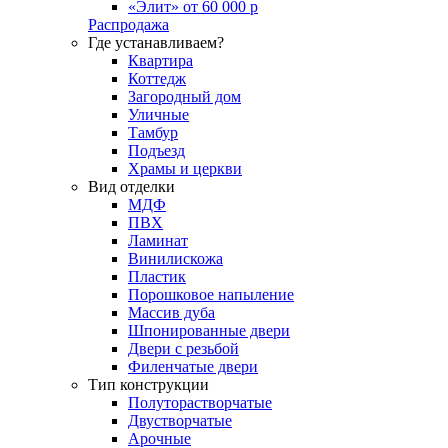
«Элит» от 60 000 р
Распродажа
Где устанавливаем?
Квартира
Коттедж
Загородный дом
Уличные
Тамбур
Подъезд
Храмы и церкви
Вид отделки
МДФ
ПВХ
Ламинат
Винилискожа
Пластик
Порошковое напыление
Массив дуба
Шпонированные двери
Двери с резьбой
Филенчатые двери
Тип конструкции
Полуторастворчатые
Двустворчатые
Арочные