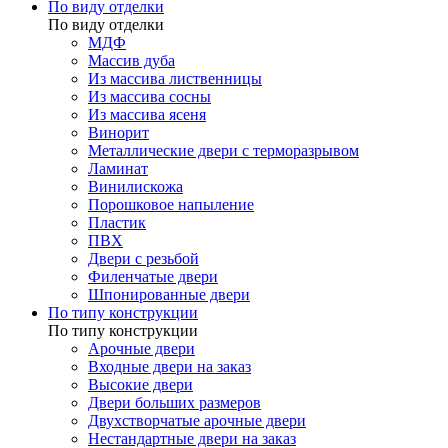
По виду отделки
По виду отделки
МДФ
Массив дуба
Из массива лиственницы
Из массива сосны
Из массива ясеня
Винорит
Металлические двери с терморазрывом
Ламинат
Винилискожа
Порошковое напыление
Пластик
ПВХ
Двери с резьбой
Филенчатые двери
Шпонированные двери
По типу конструкции
По типу конструкции
Арочные двери
Входные двери на заказ
Высокие двери
Двери больших размеров
Двухстворчатые арочные двери
Нестандартные двери на заказ