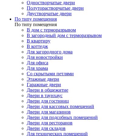
Одностворчатые двери
Полуторастворчатые двери
Двустворчатые двери
По типу помещения
По типу помещения
В дом с терморазрывом
В загородный дом с терморазрывом
В квартиру
В коттедж
Для загородного дома
Для новостройки
Для офиса
Для храма
Со скрытыми петлями
Этажные двери
Гаражные двери
Двери в общежитие
Двери в таунхаус
Двери для гостиниц
Двери для кассовых помещений
Двери для магазинов
Двери для подсобных помещений
Двери для ресторанов
Двери для складов
Для технических помещений