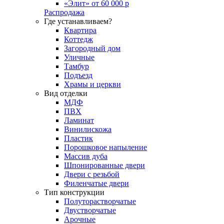
«Элит» от 60 000 р
Распродажа
Где устанавливаем?
Квартира
Коттедж
Загородный дом
Уличные
Тамбур
Подъезд
Храмы и церкви
Вид отделки
МДФ
ПВХ
Ламинат
Винилискожа
Пластик
Порошковое напыление
Массив дуба
Шпонированные двери
Двери с резьбой
Филенчатые двери
Тип конструкции
Полуторастворчатые
Двустворчатые
Арочные