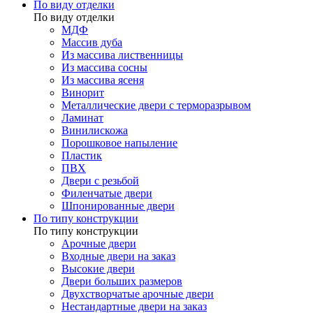
По виду отделки
По виду отделки
МДФ
Массив дуба
Из массива лиственницы
Из массива сосны
Из массива ясеня
Винорит
Металлические двери с терморазрывом
Ламинат
Винилискожа
Порошковое напыление
Пластик
ПВХ
Двери с резьбой
Филенчатые двери
Шпонированные двери
По типу конструкции
По типу конструкции
Арочные двери
Входные двери на заказ
Высокие двери
Двери больших размеров
Двухстворчатые арочные двери
Нестандартные двери на заказ