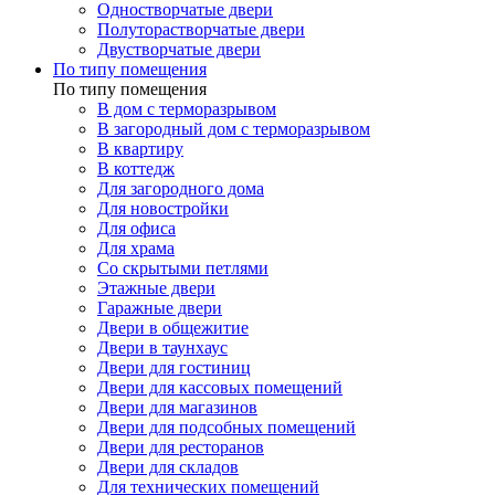
Одностворчатые двери
Полуторастворчатые двери
Двустворчатые двери
По типу помещения
По типу помещения
В дом с терморазрывом
В загородный дом с терморазрывом
В квартиру
В коттедж
Для загородного дома
Для новостройки
Для офиса
Для храма
Со скрытыми петлями
Этажные двери
Гаражные двери
Двери в общежитие
Двери в таунхаус
Двери для гостиниц
Двери для кассовых помещений
Двери для магазинов
Двери для подсобных помещений
Двери для ресторанов
Двери для складов
Для технических помещений