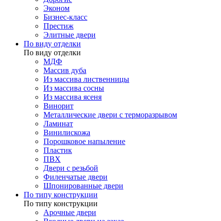
Эконом
Бизнес-класс
Престиж
Элитные двери
По виду отделки
По виду отделки
МДФ
Массив дуба
Из массива лиственницы
Из массива сосны
Из массива ясеня
Винорит
Металлические двери с терморазрывом
Ламинат
Винилискожа
Порошковое напыление
Пластик
ПВХ
Двери с резьбой
Филенчатые двери
Шпонированные двери
По типу конструкции
По типу конструкции
Арочные двери