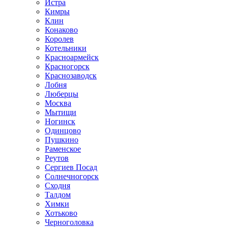
Истра
Кимры
Клин
Конаково
Королев
Котельники
Красноармейск
Красногорск
Краснозаводск
Лобня
Люберцы
Москва
Мытищи
Ногинск
Одинцово
Пушкино
Раменское
Реутов
Сергиев Посад
Солнечногорск
Сходня
Талдом
Химки
Хотьково
Черноголовка