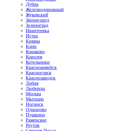
Дубна
Железнодорожный
Жуковский
Звенигород
Зеленоград
Ивантеевка
Истра
Кимры
Клин
Конаково
Королев
Котельники
Красноармейск
Красногорск
Краснозаводск
Лобня
Люберцы
Москва
Мытищи
Ногинск
Одинцово
Пушкино
Раменское
Реутов
Сергиев Посад