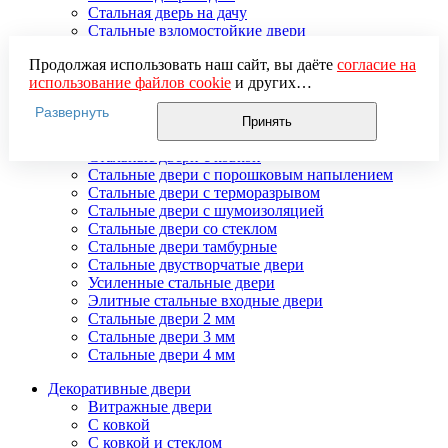
Стальная дверь на дачу
Стальные взломостойкие двери
Стальные входные двери в квартиру
Продолжая использовать наш сайт, вы даёте
согласие на
Стальные двери в подъезд
использование файлов cookie
и других
Стальные двери внутреннего открывания
пользовательских данных (включая IP-адрес, сведения о
Стальные двери массив
Развернуть
местоположении, устройстве, действиях на сайте и т. п.)
Стальные двери мдф
Принять
для функционирования сайта, проведения
Стальные двери с зеркалом
статистических исследований, ретаргетинга и
Стальные двери с ковкой
использования систем аналитики (например,
Стальные двери с порошковым напылением
Яндекс.Метрика), в соответствии с нашей
Политикой
Стальные двери с терморазрывом
обработки персональных данных.
Стальные двери с шумоизоляцией
Если вы не хотите, чтобы ваши данные обрабатывались,
Стальные двери со стеклом
настройте ограничения в браузере или покиньте сайт.
Стальные двери тамбурные
Стальные двустворчатые двери
Усиленные стальные двери
Элитные стальные входные двери
Стальные двери 2 мм
Стальные двери 3 мм
Стальные двери 4 мм
Декоративные двери
Витражные двери
С ковкой
С ковкой и стеклом