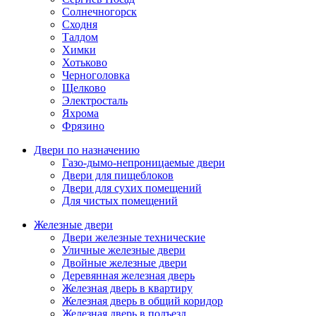
Солнечногорск
Сходня
Талдом
Химки
Хотьково
Черноголовка
Щелково
Электросталь
Яхрома
Фрязино
Двери по назначению
Газо-дымо-непроницаемые двери
Двери для пищеблоков
Двери для сухих помещений
Для чистых помещений
Железные двери
Двери железные технические
Уличные железные двери
Двойные железные двери
Деревянная железная дверь
Железная дверь в квартиру
Железная дверь в общий коридор
Железная дверь в подъезд