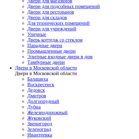
Двери для магазинов
Двери для подсобных помещений
Двери для ресторанов
Двери для складов
Для технических помещений
Двери для учреждений
Уличные
Дверь коттедж со стеклом
Парадные двери
Промышленные двери
Элитные входные двери в дом
Тамбурные двери
Двери в Московской области
Двери в Московской области
Балашиха
Воскресенск
Дедовск
Дмитров
Долгопрудный
Дубна
Железнодорожный
Жуковский
Звенигород
Зеленоград
Ивантеевка