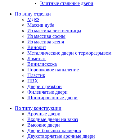
Элитные стальные двери
По виду отделки
МДФ
Массив дуба
Из массива лиственницы
Из массива сосны
Из массива ясеня
Винорит
Металлические двери с терморазрывом
Ламинат
Винилискожа
Порошковое напыление
Пластик
ПВХ
Двери с резьбой
Филенчатые двери
Шпонированные двери
По типу конструкции
Арочные двери
Входные двери на заказ
Высокие двери
Двери больших размеров
Двухстворчатые арочные двери