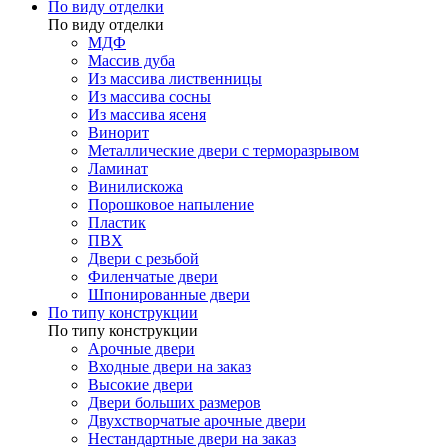
По виду отделки
По виду отделки
МДФ
Массив дуба
Из массива лиственницы
Из массива сосны
Из массива ясеня
Винорит
Металлические двери с терморазрывом
Ламинат
Винилискожа
Порошковое напыление
Пластик
ПВХ
Двери с резьбой
Филенчатые двери
Шпонированные двери
По типу конструкции
По типу конструкции
Арочные двери
Входные двери на заказ
Высокие двери
Двери больших размеров
Двухстворчатые арочные двери
Нестандартные двери на заказ