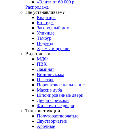
«Элит» от 60 000 р
Распродажа
Где устанавливаем?
Квартира
Коттедж
Загородный дом
Уличные
Тамбур
Подъезд
Храмы и церкви
Вид отделки
МДФ
ПВХ
Ламинат
Винилискожа
Пластик
Порошковое напыление
Массив дуба
Шпонированные двери
Двери с резьбой
Филенчатые двери
Тип конструкции
Полуторастворчатые
Двустворчатые
Арочные