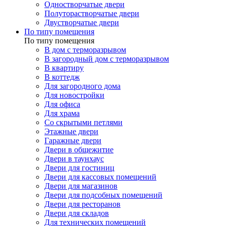
Одностворчатые двери
Полуторастворчатые двери
Двустворчатые двери
По типу помещения
По типу помещения
В дом с терморазрывом
В загородный дом с терморазрывом
В квартиру
В коттедж
Для загородного дома
Для новостройки
Для офиса
Для храма
Со скрытыми петлями
Этажные двери
Гаражные двери
Двери в общежитие
Двери в таунхаус
Двери для гостиниц
Двери для кассовых помещений
Двери для магазинов
Двери для подсобных помещений
Двери для ресторанов
Двери для складов
Для технических помещений