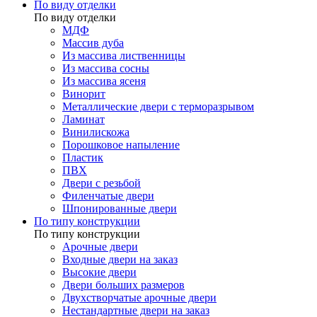
По виду отделки
По виду отделки
МДФ
Массив дуба
Из массива лиственницы
Из массива сосны
Из массива ясеня
Винорит
Металлические двери с терморазрывом
Ламинат
Винилискожа
Порошковое напыление
Пластик
ПВХ
Двери с резьбой
Филенчатые двери
Шпонированные двери
По типу конструкции
По типу конструкции
Арочные двери
Входные двери на заказ
Высокие двери
Двери больших размеров
Двухстворчатые арочные двери
Нестандартные двери на заказ