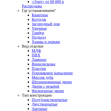
«Элит» от 60 000 р
Распродажа
Где устанавливаем?
Квартира
Коттедж
Загородный дом
Уличные
Тамбур
Подъезд
Храмы и церкви
Вид отделки
МДФ
ПВХ
Ламинат
Винилискожа
Пластик
Порошковое напыление
Массив дуба
Шпонированные двери
Двери с резьбой
Филенчатые двери
Тип конструкции
Полуторастворчатые
Двустворчатые
Арочные