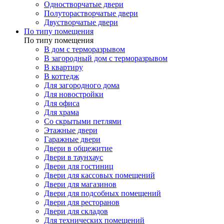
Одностворчатые двери
Полуторастворчатые двери
Двустворчатые двери
По типу помещения
По типу помещения
В дом с терморазрывом
В загородный дом с терморазрывом
В квартиру
В коттедж
Для загородного дома
Для новостройки
Для офиса
Для храма
Со скрытыми петлями
Этажные двери
Гаражные двери
Двери в общежитие
Двери в таунхаус
Двери для гостиниц
Двери для кассовых помещений
Двери для магазинов
Двери для подсобных помещений
Двери для ресторанов
Двери для складов
Для технических помещений