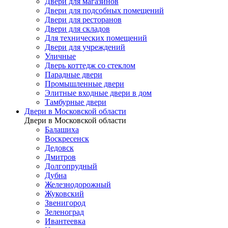
Двери для магазинов
Двери для подсобных помещений
Двери для ресторанов
Двери для складов
Для технических помещений
Двери для учреждений
Уличные
Дверь коттедж со стеклом
Парадные двери
Промышленные двери
Элитные входные двери в дом
Тамбурные двери
Двери в Московской области
Двери в Московской области
Балашиха
Воскресенск
Дедовск
Дмитров
Долгопрудный
Дубна
Железнодорожный
Жуковский
Звенигород
Зеленоград
Ивантеевка