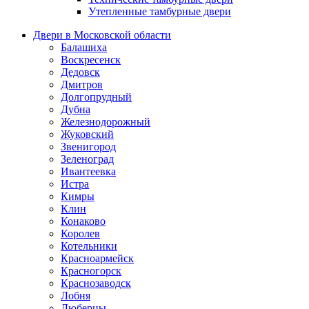
Утепленные тамбурные двери
Двери в Московской области
Балашиха
Воскресенск
Дедовск
Дмитров
Долгопрудный
Дубна
Железнодорожный
Жуковский
Звенигород
Зеленоград
Ивантеевка
Истра
Кимры
Клин
Конаково
Королев
Котельники
Красноармейск
Красногорск
Краснозаводск
Лобня
Люберцы