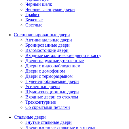
Черный шелк
Черные глянцевые двери
Графит
Бежевые
Светлые
Специализированные двери
Антивандальные двери
Бронированные двери
Взломостойкие двери
Входные металлические двери в кассу
Двери наружные утепленные
Двери с видеонаблюдением
Двери с домофоном
Двери с терморазрывом
Пуленепробиваемые двери
Усиленные двери
Шумоизоляционные двери
Входные двери со стеклом
Трехконтурные
Со скрытыми петлями
Стальные двери
Гнутые стальные двери
Двери входные стальные в коттедж