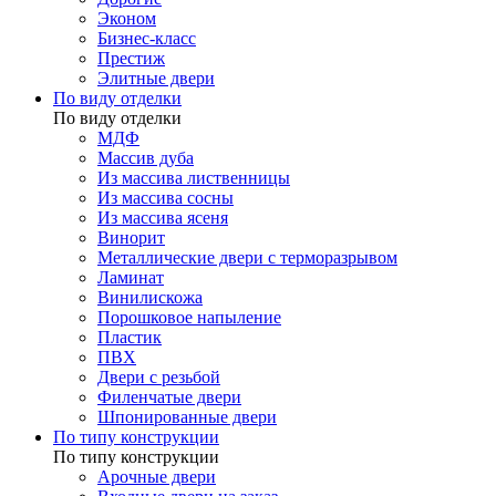
Эконом
Бизнес-класс
Престиж
Элитные двери
По виду отделки
По виду отделки
МДФ
Массив дуба
Из массива лиственницы
Из массива сосны
Из массива ясеня
Винорит
Металлические двери с терморазрывом
Ламинат
Винилискожа
Порошковое напыление
Пластик
ПВХ
Двери с резьбой
Филенчатые двери
Шпонированные двери
По типу конструкции
По типу конструкции
Арочные двери