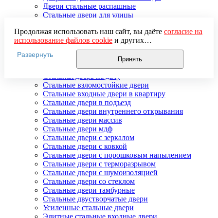
Двери стальные распашные
Стальные двери для улицы
Двери стальные утепленные
Продолжая использовать наш сайт, вы даёте
согласие на
Дверь стальная двупольная
использование файлов cookie
и других
Наружные стальные двери
пользовательских данных (включая IP-адрес, сведения о
Недорогие стальные двери
Развернуть
местоположении, устройстве, действиях на сайте и т. п.)
Распродажа стальных дверей
Принять
для функционирования сайта, проведения
Стальная дверь в дом
статистических исследований, ретаргетинга и
Стальная дверь на дачу
использования систем аналитики (например,
Стальные взломостойкие двери
Яндекс.Метрика), в соответствии с нашей
Политикой
Стальные входные двери в квартиру
обработки персональных данных.
Стальные двери в подъезд
Если вы не хотите, чтобы ваши данные обрабатывались,
Стальные двери внутреннего открывания
настройте ограничения в браузере или покиньте сайт.
Стальные двери массив
Стальные двери мдф
Стальные двери с зеркалом
Стальные двери с ковкой
Стальные двери с порошковым напылением
Стальные двери с терморазрывом
Стальные двери с шумоизоляцией
Стальные двери со стеклом
Стальные двери тамбурные
Стальные двустворчатые двери
Усиленные стальные двери
Элитные стальные входные двери