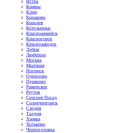
Истра
Кимры
Клин
Конаково
Королев
Котельники
Красноармейск
Красногорск
Краснозаводск
Лобня
Люберцы
Москва
Мытищи
Ногинск
Одинцово
Пушкино
Раменское
Реутов
Сергиев Посад
Солнечногорск
Сходня
Талдом
Химки
Хотьково
Черноголовка