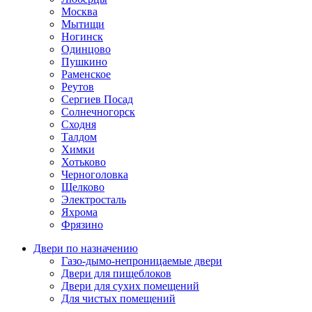
Москва
Мытищи
Ногинск
Одинцово
Пушкино
Раменское
Реутов
Сергиев Посад
Солнечногорск
Сходня
Талдом
Химки
Хотьково
Черноголовка
Щелково
Электросталь
Яхрома
Фрязино
Двери по назначению
Газо-дымо-непроницаемые двери
Двери для пищеблоков
Двери для сухих помещений
Для чистых помещений