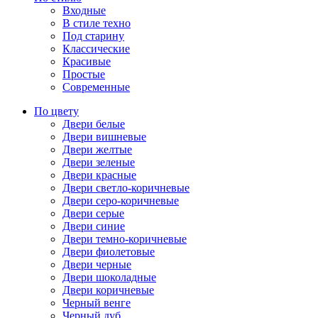
Входные
В стиле техно
Под старину
Классические
Красивые
Простые
Современные
По цвету
Двери белые
Двери вишневые
Двери желтые
Двери зеленые
Двери красные
Двери светло-коричневые
Двери серо-коричневые
Двери серые
Двери синие
Двери темно-коричневые
Двери фиолетовые
Двери черные
Двери шоколадные
Двери коричневые
Черный венге
Черный дуб