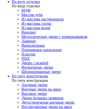
По виду отделки
По виду отделки
МДФ
Массив дуба
Из массива лиственницы
Из массива сосны
Из массива ясеня
Винорит
Металлические двери с терморазрывом
Ламинат
Винилискожа
Порошковое напыление
Пластик
ПВХ
Двери с резьбой
Филенчатые двери
Шпонированные двери
По типу конструкции
По типу конструкции
Арочные двери
Входные двери на заказ
Высокие двери
Двери больших размеров
Двухстворчатые арочные двери
Нестандартные двери на заказ