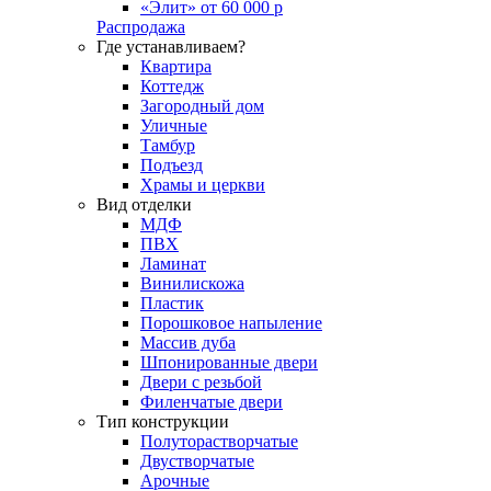
«Элит» от 60 000 р
Распродажа
Где устанавливаем?
Квартира
Коттедж
Загородный дом
Уличные
Тамбур
Подъезд
Храмы и церкви
Вид отделки
МДФ
ПВХ
Ламинат
Винилискожа
Пластик
Порошковое напыление
Массив дуба
Шпонированные двери
Двери с резьбой
Филенчатые двери
Тип конструкции
Полуторастворчатые
Двустворчатые
Арочные