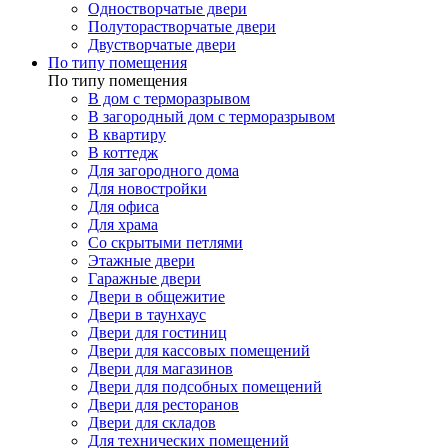
Одностворчатые двери
Полуторастворчатые двери
Двустворчатые двери
По типу помещения
По типу помещения
В дом с терморазрывом
В загородный дом с терморазрывом
В квартиру
В коттедж
Для загородного дома
Для новостройки
Для офиса
Для храма
Со скрытыми петлями
Этажные двери
Гаражные двери
Двери в общежитие
Двери в таунхаус
Двери для гостиниц
Двери для кассовых помещений
Двери для магазинов
Двери для подсобных помещений
Двери для ресторанов
Двери для складов
Для технических помещений