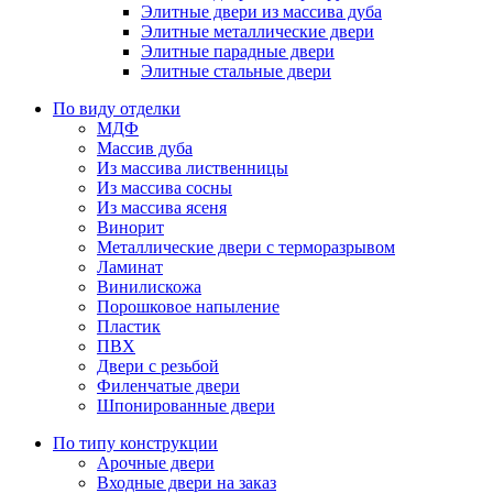
Элитные двери из массива дуба
Элитные металлические двери
Элитные парадные двери
Элитные стальные двери
По виду отделки
МДФ
Массив дуба
Из массива лиственницы
Из массива сосны
Из массива ясеня
Винорит
Металлические двери с терморазрывом
Ламинат
Винилискожа
Порошковое напыление
Пластик
ПВХ
Двери с резьбой
Филенчатые двери
Шпонированные двери
По типу конструкции
Арочные двери
Входные двери на заказ