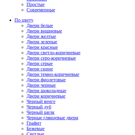
Простые
Современные
По цвету
Двери белые
Двери вишневые
Двери желтые
Двери зеленые
Двери красные
Двери светло-коричневые
Двери серо-коричневые
Двери серые
Двери синие
Двери темно-коричневые
Двери фиолетовые
Двери черные
Двери шоколадные
Двери коричневые
Черный венге
Черный дуб
Черный шелк
Черные глянцевые двери
Графит
Бежевые
Светлые