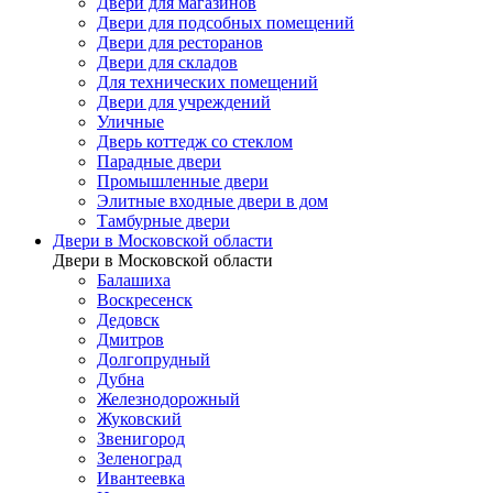
Двери для магазинов
Двери для подсобных помещений
Двери для ресторанов
Двери для складов
Для технических помещений
Двери для учреждений
Уличные
Дверь коттедж со стеклом
Парадные двери
Промышленные двери
Элитные входные двери в дом
Тамбурные двери
Двери в Московской области
Двери в Московской области
Балашиха
Воскресенск
Дедовск
Дмитров
Долгопрудный
Дубна
Железнодорожный
Жуковский
Звенигород
Зеленоград
Ивантеевка