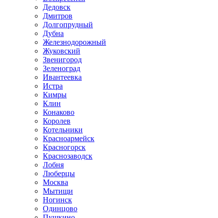
Дедовск
Дмитров
Долгопрудный
Дубна
Железнодорожный
Жуковский
Звенигород
Зеленоград
Ивантеевка
Истра
Кимры
Клин
Конаково
Королев
Котельники
Красноармейск
Красногорск
Краснозаводск
Лобня
Люберцы
Москва
Мытищи
Ногинск
Одинцово
Пушкино