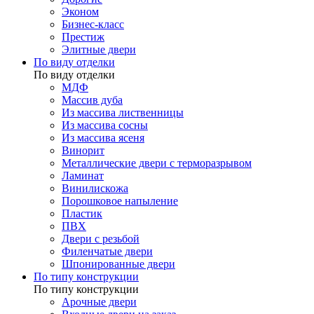
Эконом
Бизнес-класс
Престиж
Элитные двери
По виду отделки
По виду отделки
МДФ
Массив дуба
Из массива лиственницы
Из массива сосны
Из массива ясеня
Винорит
Металлические двери с терморазрывом
Ламинат
Винилискожа
Порошковое напыление
Пластик
ПВХ
Двери с резьбой
Филенчатые двери
Шпонированные двери
По типу конструкции
По типу конструкции
Арочные двери