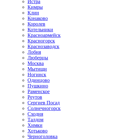
Истра
Кимры
Клин
Конаково
Королев
Котельники
Красноармейск
Красногорск
Краснозаводск
Лобня
Люберцы
Москва
Мытищи
Ногинск
Одинцово
Пушкино
Раменское
Реутов
Сергиев Посад
Солнечногорск
Сходня
Талдом
Химки
Хотьково
Черноголовка