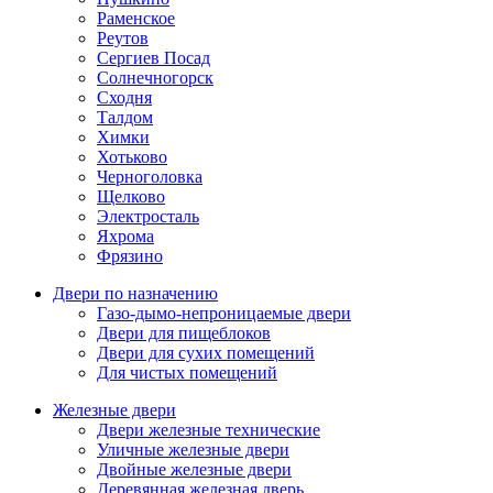
Раменское
Реутов
Сергиев Посад
Солнечногорск
Сходня
Талдом
Химки
Хотьково
Черноголовка
Щелково
Электросталь
Яхрома
Фрязино
Двери по назначению
Газо-дымо-непроницаемые двери
Двери для пищеблоков
Двери для сухих помещений
Для чистых помещений
Железные двери
Двери железные технические
Уличные железные двери
Двойные железные двери
Деревянная железная дверь