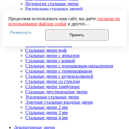
Недорогие стальные двери
Распродажа стальных дверей
Стальная дверь в дом
Продолжая использовать наш сайт, вы даёте
согласие на
Стальная дверь на дачу
использование файлов cookie
и других
Стальные взломостойкие двери
пользовательских данных (включая IP-адрес, сведения о
Стальные входные двери в квартиру
Развернуть
местоположении, устройстве, действиях на сайте и т. п.)
Стальные двери в подъезд
Принять
для функционирования сайта, проведения
Стальные двери внутреннего открывания
статистических исследований, ретаргетинга и
Стальные двери массив
использования систем аналитики (например,
Стальные двери мдф
Яндекс.Метрика), в соответствии с нашей
Политикой
Стальные двери с зеркалом
обработки персональных данных.
Стальные двери с ковкой
Если вы не хотите, чтобы ваши данные обрабатывались,
Стальные двери с порошковым напылением
настройте ограничения в браузере или покиньте сайт.
Стальные двери с терморазрывом
Стальные двери с шумоизоляцией
Стальные двери со стеклом
Стальные двери тамбурные
Стальные двустворчатые двери
Усиленные стальные двери
Элитные стальные входные двери
Стальные двери 2 мм
Стальные двери 3 мм
Стальные двери 4 мм
Декоративные двери