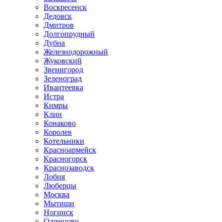
Воскресенск
Дедовск
Дмитров
Долгопрудный
Дубна
Железнодорожный
Жуковский
Звенигород
Зеленоград
Ивантеевка
Истра
Кимры
Клин
Конаково
Королев
Котельники
Красноармейск
Красногорск
Краснозаводск
Лобня
Люберцы
Москва
Мытищи
Ногинск
Одинцово