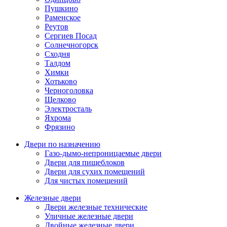
Пушкино
Раменское
Реутов
Сергиев Посад
Солнечногорск
Сходня
Талдом
Химки
Хотьково
Черноголовка
Щелково
Электросталь
Яхрома
Фрязино
Двери по назначению
Газо-дымо-непроницаемые двери
Двери для пищеблоков
Двери для сухих помещений
Для чистых помещений
Железные двери
Двери железные технические
Уличные железные двери
Двойные железные двери