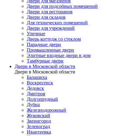
Двери для магазинов
Двери для подсобных помещений
Двери для ресторанов
Двери для складов
Для технических помещений
Двери для учреждений
Уличные
Дверь коттедж со стеклом
Парадные двери
Промышленные двери
Элитные входные двери в дом
Тамбурные двери
Двери в Московской области
Двери в Московской области
Балашиха
Воскресенск
Дедовск
Дмитров
Долгопрудный
Дубна
Железнодорожный
Жуковский
Звенигород
Зеленоград
Ивантеевка