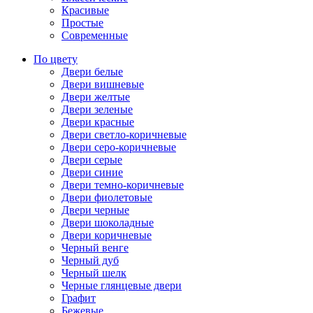
Красивые
Простые
Современные
По цвету
Двери белые
Двери вишневые
Двери желтые
Двери зеленые
Двери красные
Двери светло-коричневые
Двери серо-коричневые
Двери серые
Двери синие
Двери темно-коричневые
Двери фиолетовые
Двери черные
Двери шоколадные
Двери коричневые
Черный венге
Черный дуб
Черный шелк
Черные глянцевые двери
Графит
Бежевые