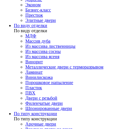
Эконом
Бизнес-класс
Престиж
Элитные двери
По виду отделки
По виду отделки
МДФ
Массив дуба
Из массива лиственницы
Из массива сосны
Из массива ясеня
Винорит
Металлические двери с терморазрывом
Ламинат
Винилискожа
Порошковое напыление
Пластик
ПВХ
Двери с резьбой
Филенчатые двери
Шпонированные двери
По типу конструкции
По типу конструкции
Арочные двери