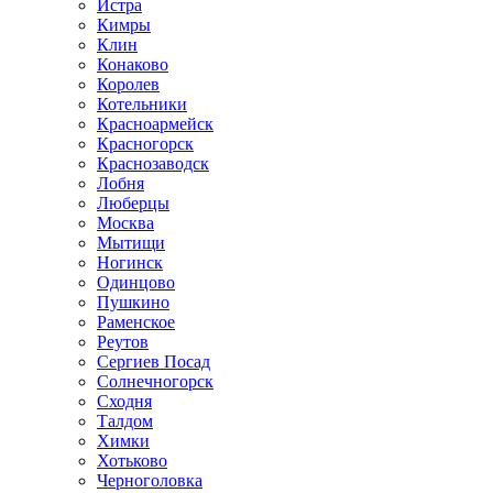
Истра
Кимры
Клин
Конаково
Королев
Котельники
Красноармейск
Красногорск
Краснозаводск
Лобня
Люберцы
Москва
Мытищи
Ногинск
Одинцово
Пушкино
Раменское
Реутов
Сергиев Посад
Солнечногорск
Сходня
Талдом
Химки
Хотьково
Черноголовка