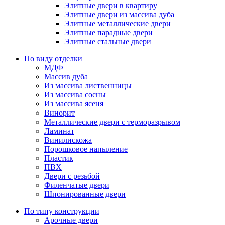
Элитные двери в квартиру
Элитные двери из массива дуба
Элитные металлические двери
Элитные парадные двери
Элитные стальные двери
По виду отделки
МДФ
Массив дуба
Из массива лиственницы
Из массива сосны
Из массива ясеня
Винорит
Металлические двери с терморазрывом
Ламинат
Винилискожа
Порошковое напыление
Пластик
ПВХ
Двери с резьбой
Филенчатые двери
Шпонированные двери
По типу конструкции
Арочные двери