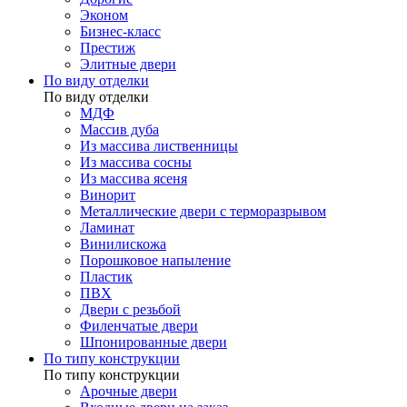
Эконом
Бизнес-класс
Престиж
Элитные двери
По виду отделки
По виду отделки
МДФ
Массив дуба
Из массива лиственницы
Из массива сосны
Из массива ясеня
Винорит
Металлические двери с терморазрывом
Ламинат
Винилискожа
Порошковое напыление
Пластик
ПВХ
Двери с резьбой
Филенчатые двери
Шпонированные двери
По типу конструкции
По типу конструкции
Арочные двери