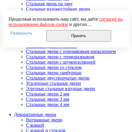
Стальная дверь на дачу
Стальные взломостойкие двери
Стальные входные двери в квартиру
Продолжая использовать наш сайт, вы даёте
согласие на
Стальные двери в подъезд
использование файлов cookie
и других
Стальные двери внутреннего открывания
пользовательских данных (включая IP-адрес, сведения о
Стальные двери массив
Развернуть
местоположении, устройстве, действиях на сайте и т. п.)
Стальные двери мдф
Принять
для функционирования сайта, проведения
Стальные двери с зеркалом
статистических исследований, ретаргетинга и
Стальные двери с ковкой
использования систем аналитики (например,
Стальные двери с порошковым напылением
Яндекс.Метрика), в соответствии с нашей
Политикой
Стальные двери с терморазрывом
обработки персональных данных.
Стальные двери с шумоизоляцией
Если вы не хотите, чтобы ваши данные обрабатывались,
Стальные двери со стеклом
настройте ограничения в браузере или покиньте сайт.
Стальные двери тамбурные
Стальные двустворчатые двери
Усиленные стальные двери
Элитные стальные входные двери
Стальные двери 2 мм
Стальные двери 3 мм
Стальные двери 4 мм
Декоративные двери
Витражные двери
С ковкой
С ковкой и стеклом