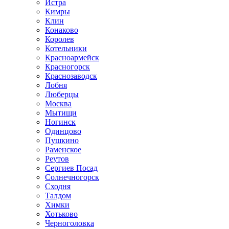
Истра
Кимры
Клин
Конаково
Королев
Котельники
Красноармейск
Красногорск
Краснозаводск
Лобня
Люберцы
Москва
Мытищи
Ногинск
Одинцово
Пушкино
Раменское
Реутов
Сергиев Посад
Солнечногорск
Сходня
Талдом
Химки
Хотьково
Черноголовка