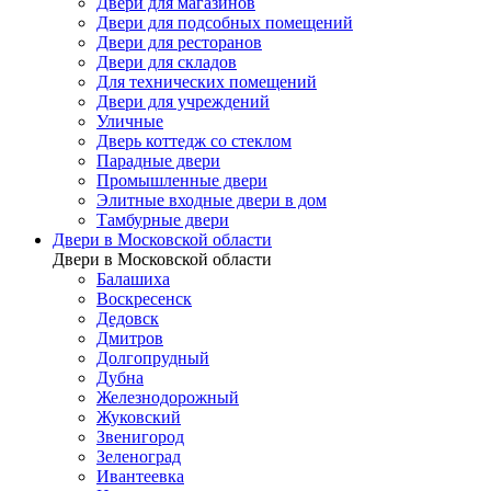
Двери для магазинов
Двери для подсобных помещений
Двери для ресторанов
Двери для складов
Для технических помещений
Двери для учреждений
Уличные
Дверь коттедж со стеклом
Парадные двери
Промышленные двери
Элитные входные двери в дом
Тамбурные двери
Двери в Московской области
Двери в Московской области
Балашиха
Воскресенск
Дедовск
Дмитров
Долгопрудный
Дубна
Железнодорожный
Жуковский
Звенигород
Зеленоград
Ивантеевка