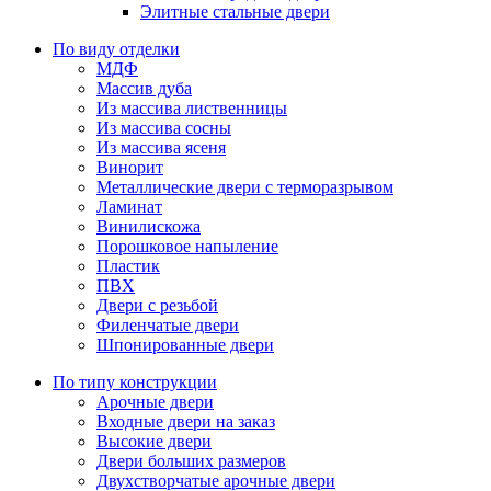
Элитные стальные двери
По виду отделки
МДФ
Массив дуба
Из массива лиственницы
Из массива сосны
Из массива ясеня
Винорит
Металлические двери с терморазрывом
Ламинат
Винилискожа
Порошковое напыление
Пластик
ПВХ
Двери с резьбой
Филенчатые двери
Шпонированные двери
По типу конструкции
Арочные двери
Входные двери на заказ
Высокие двери
Двери больших размеров
Двухстворчатые арочные двери