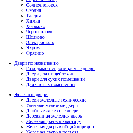
Солнечногорск
Сходня
Талдом
Химки
Хотьково
Черноголовка
Щелково
Электросталь
Яхрома
Фрязино
Двери по назначению
Газо-дымо-непроницаемые двери
Двери для пищеблоков
Двери для сухих помещений
Для чистых помещений
Железные двери
Двери железные технические
Уличные железные двери
Двойные железные двери
Деревянная железная дверь
Железная дверь в квартиру
Железная дверь в общий коридор
Железная дверь в подъезд