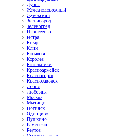
Дубна
Железнодорожный
Жуковский
Звенигород
Зеленоград
Ивантеевка
Истра
Кимры
Клин
Конаково
Королев
Котельники
Красноармейск
Красногорск
Краснозаводск
Лобня
Люберцы
Москва
Мытищи
Ногинск
Одинцово
Пушкино
Раменское
Реутов
Сергиев Посад