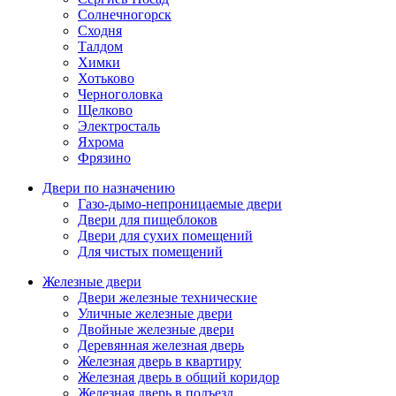
Солнечногорск
Сходня
Талдом
Химки
Хотьково
Черноголовка
Щелково
Электросталь
Яхрома
Фрязино
Двери по назначению
Газо-дымо-непроницаемые двери
Двери для пищеблоков
Двери для сухих помещений
Для чистых помещений
Железные двери
Двери железные технические
Уличные железные двери
Двойные железные двери
Деревянная железная дверь
Железная дверь в квартиру
Железная дверь в общий коридор
Железная дверь в подъезд