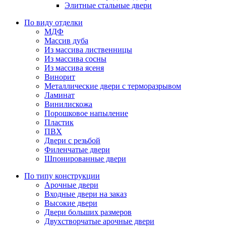
Элитные стальные двери
По виду отделки
МДФ
Массив дуба
Из массива лиственницы
Из массива сосны
Из массива ясеня
Винорит
Металлические двери с терморазрывом
Ламинат
Винилискожа
Порошковое напыление
Пластик
ПВХ
Двери с резьбой
Филенчатые двери
Шпонированные двери
По типу конструкции
Арочные двери
Входные двери на заказ
Высокие двери
Двери больших размеров
Двухстворчатые арочные двери