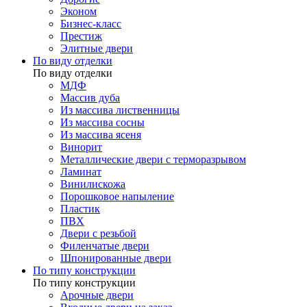
Эконом
Бизнес-класс
Престиж
Элитные двери
По виду отделки
По виду отделки
МДФ
Массив дуба
Из массива лиственницы
Из массива сосны
Из массива ясеня
Винорит
Металлические двери с терморазрывом
Ламинат
Винилискожа
Порошковое напыление
Пластик
ПВХ
Двери с резьбой
Филенчатые двери
Шпонированные двери
По типу конструкции
По типу конструкции
Арочные двери