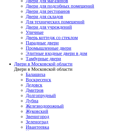
Двери для магазинов
Двери для подсобных помещений
Двери для ресторанов
Двери для складов
Для технических помещений
Двери для учреждений
Уличные
Дверь коттедж со стеклом
Парадные двери
Промышленные двери
Элитные входные двери в дом
Тамбурные двери
Двери в Московской области
Двери в Московской области
Балашиха
Воскресенск
Дедовск
Дмитров
Долгопрудный
Дубна
Железнодорожный
Жуковский
Звенигород
Зеленоград
Ивантеевка