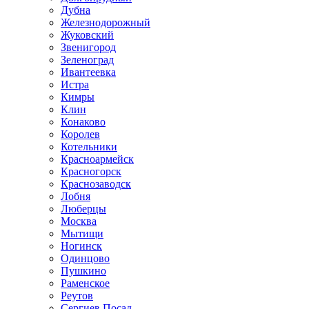
Дубна
Железнодорожный
Жуковский
Звенигород
Зеленоград
Ивантеевка
Истра
Кимры
Клин
Конаково
Королев
Котельники
Красноармейск
Красногорск
Краснозаводск
Лобня
Люберцы
Москва
Мытищи
Ногинск
Одинцово
Пушкино
Раменское
Реутов
Сергиев Посад