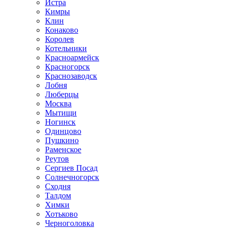
Истра
Кимры
Клин
Конаково
Королев
Котельники
Красноармейск
Красногорск
Краснозаводск
Лобня
Люберцы
Москва
Мытищи
Ногинск
Одинцово
Пушкино
Раменское
Реутов
Сергиев Посад
Солнечногорск
Сходня
Талдом
Химки
Хотьково
Черноголовка