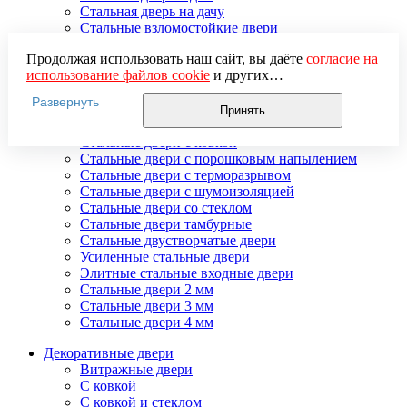
Стальная дверь на дачу
Стальные взломостойкие двери
Стальные входные двери в квартиру
Продолжая использовать наш сайт, вы даёте
согласие на
Стальные двери в подъезд
использование файлов cookie
и других
Стальные двери внутреннего открывания
пользовательских данных (включая IP-адрес, сведения о
Стальные двери массив
Развернуть
местоположении, устройстве, действиях на сайте и т. п.)
Стальные двери мдф
Принять
для функционирования сайта, проведения
Стальные двери с зеркалом
статистических исследований, ретаргетинга и
Стальные двери с ковкой
использования систем аналитики (например,
Стальные двери с порошковым напылением
Яндекс.Метрика), в соответствии с нашей
Политикой
Стальные двери с терморазрывом
обработки персональных данных.
Стальные двери с шумоизоляцией
Если вы не хотите, чтобы ваши данные обрабатывались,
Стальные двери со стеклом
настройте ограничения в браузере или покиньте сайт.
Стальные двери тамбурные
Стальные двустворчатые двери
Усиленные стальные двери
Элитные стальные входные двери
Стальные двери 2 мм
Стальные двери 3 мм
Стальные двери 4 мм
Декоративные двери
Витражные двери
С ковкой
С ковкой и стеклом