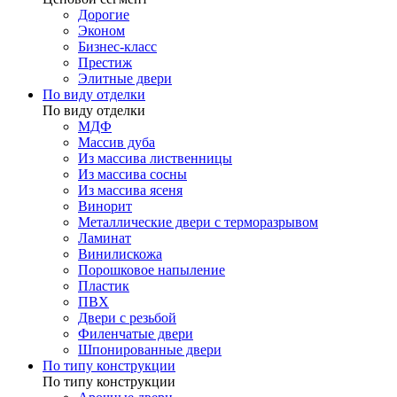
Дорогие
Эконом
Бизнес-класс
Престиж
Элитные двери
По виду отделки
По виду отделки
МДФ
Массив дуба
Из массива лиственницы
Из массива сосны
Из массива ясеня
Винорит
Металлические двери с терморазрывом
Ламинат
Винилискожа
Порошковое напыление
Пластик
ПВХ
Двери с резьбой
Филенчатые двери
Шпонированные двери
По типу конструкции
По типу конструкции