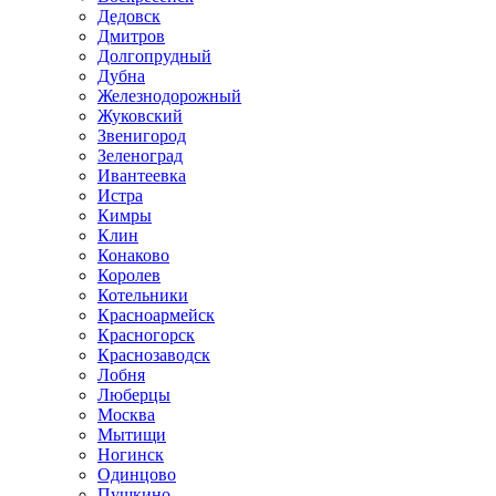
Дедовск
Дмитров
Долгопрудный
Дубна
Железнодорожный
Жуковский
Звенигород
Зеленоград
Ивантеевка
Истра
Кимры
Клин
Конаково
Королев
Котельники
Красноармейск
Красногорск
Краснозаводск
Лобня
Люберцы
Москва
Мытищи
Ногинск
Одинцово
Пушкино