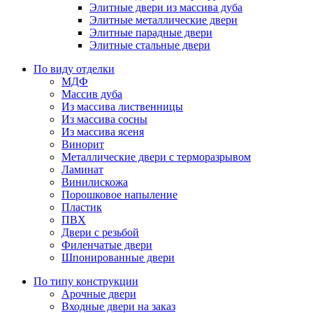
Элитные двери из массива дуба
Элитные металлические двери
Элитные парадные двери
Элитные стальные двери
По виду отделки
МДФ
Массив дуба
Из массива лиственницы
Из массива сосны
Из массива ясеня
Винорит
Металлические двери с терморазрывом
Ламинат
Винилискожа
Порошковое напыление
Пластик
ПВХ
Двери с резьбой
Филенчатые двери
Шпонированные двери
По типу конструкции
Арочные двери
Входные двери на заказ