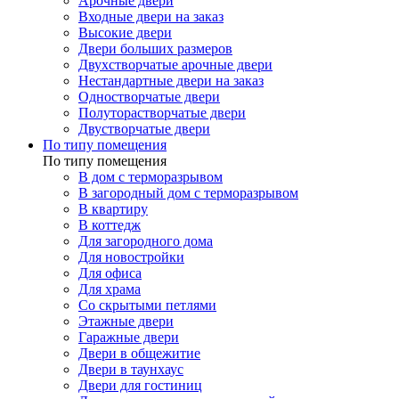
Арочные двери
Входные двери на заказ
Высокие двери
Двери больших размеров
Двухстворчатые арочные двери
Нестандартные двери на заказ
Одностворчатые двери
Полуторастворчатые двери
Двустворчатые двери
По типу помещения
По типу помещения
В дом с терморазрывом
В загородный дом с терморазрывом
В квартиру
В коттедж
Для загородного дома
Для новостройки
Для офиса
Для храма
Со скрытыми петлями
Этажные двери
Гаражные двери
Двери в общежитие
Двери в таунхаус
Двери для гостиниц