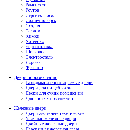
Раменское
Реутов
Сергиев Посад
Солнечногорск
Сходня
Талдом
Химки
Хотьково
Черноголовка
Щелково
Электросталь
Яхрома
Фрязино
Двери по назначению
Газо-дымо-непроницаемые двери
Двери для пищеблоков
Двери для сухих помещений
Для чистых помещений
Железные двери
Двери железные технические
Уличные железные двери
Двойные железные двери
Деревянная железная дверь