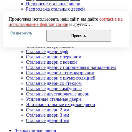
Недорогие стальные двери
Распродажа стальных дверей
Стальная дверь в дом
Продолжая использовать наш сайт, вы даёте
согласие на
Стальная дверь на дачу
использование файлов cookie
и других
Стальные взломостойкие двери
пользовательских данных (включая IP-адрес, сведения о
Стальные входные двери в квартиру
Развернуть
местоположении, устройстве, действиях на сайте и т. п.)
Стальные двери в подъезд
Принять
для функционирования сайта, проведения
Стальные двери внутреннего открывания
статистических исследований, ретаргетинга и
Стальные двери массив
использования систем аналитики (например,
Стальные двери мдф
Яндекс.Метрика), в соответствии с нашей
Политикой
Стальные двери с зеркалом
обработки персональных данных.
Стальные двери с ковкой
Если вы не хотите, чтобы ваши данные обрабатывались,
Стальные двери с порошковым напылением
настройте ограничения в браузере или покиньте сайт.
Стальные двери с терморазрывом
Стальные двери с шумоизоляцией
Стальные двери со стеклом
Стальные двери тамбурные
Стальные двустворчатые двери
Усиленные стальные двери
Элитные стальные входные двери
Стальные двери 2 мм
Стальные двери 3 мм
Стальные двери 4 мм
Декоративные двери