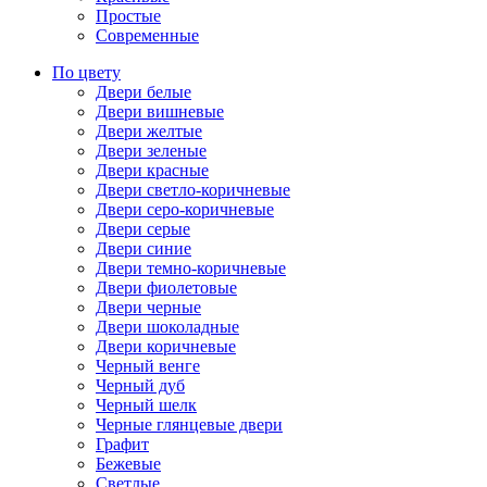
Простые
Современные
По цвету
Двери белые
Двери вишневые
Двери желтые
Двери зеленые
Двери красные
Двери светло-коричневые
Двери серо-коричневые
Двери серые
Двери синие
Двери темно-коричневые
Двери фиолетовые
Двери черные
Двери шоколадные
Двери коричневые
Черный венге
Черный дуб
Черный шелк
Черные глянцевые двери
Графит
Бежевые
Светлые