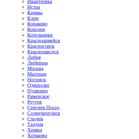
Ивантеевка
Истра
Кимры
Клин
Конаково
Королев
Котельники
Красноармейск
Красногорск
Краснозаводск
Лобня
Люберцы
Москва
Мытищи
Ногинск
Одинцово
Пушкино
Раменское
Реутов
Сергиев Посад
Солнечногорск
Сходня
Талдом
Химки
Хотьково