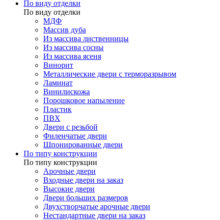
По виду отделки
По виду отделки
МДФ
Массив дуба
Из массива лиственницы
Из массива сосны
Из массива ясеня
Винорит
Металлические двери с терморазрывом
Ламинат
Винилискожа
Порошковое напыление
Пластик
ПВХ
Двери с резьбой
Филенчатые двери
Шпонированные двери
По типу конструкции
По типу конструкции
Арочные двери
Входные двери на заказ
Высокие двери
Двери больших размеров
Двухстворчатые арочные двери
Нестандартные двери на заказ