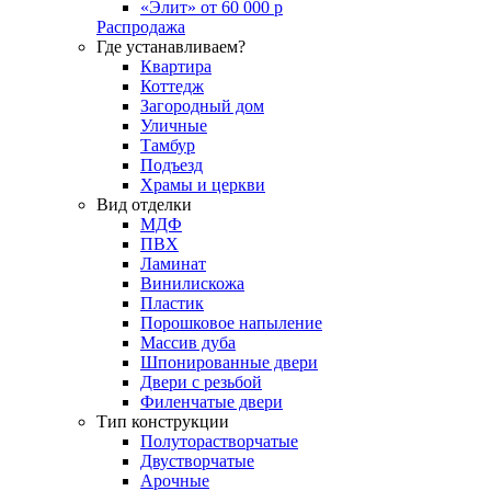
«Элит» от 60 000 р
Распродажа
Где устанавливаем?
Квартира
Коттедж
Загородный дом
Уличные
Тамбур
Подъезд
Храмы и церкви
Вид отделки
МДФ
ПВХ
Ламинат
Винилискожа
Пластик
Порошковое напыление
Массив дуба
Шпонированные двери
Двери с резьбой
Филенчатые двери
Тип конструкции
Полуторастворчатые
Двустворчатые
Арочные