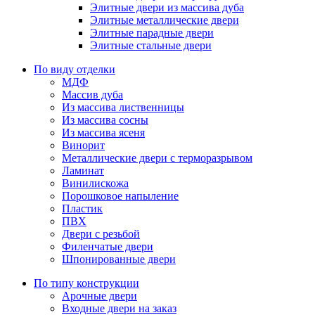
Элитные двери из массива дуба
Элитные металлические двери
Элитные парадные двери
Элитные стальные двери
По виду отделки
МДФ
Массив дуба
Из массива лиственницы
Из массива сосны
Из массива ясеня
Винорит
Металлические двери с терморазрывом
Ламинат
Винилискожа
Порошковое напыление
Пластик
ПВХ
Двери с резьбой
Филенчатые двери
Шпонированные двери
По типу конструкции
Арочные двери
Входные двери на заказ