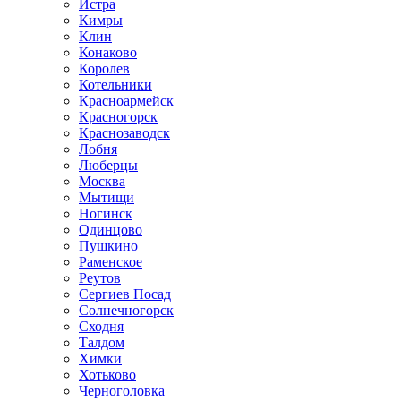
Истра
Кимры
Клин
Конаково
Королев
Котельники
Красноармейск
Красногорск
Краснозаводск
Лобня
Люберцы
Москва
Мытищи
Ногинск
Одинцово
Пушкино
Раменское
Реутов
Сергиев Посад
Солнечногорск
Сходня
Талдом
Химки
Хотьково
Черноголовка