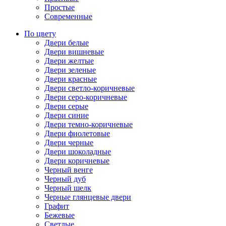
Простые
Современные
По цвету
Двери белые
Двери вишневые
Двери желтые
Двери зеленые
Двери красные
Двери светло-коричневые
Двери серо-коричневые
Двери серые
Двери синие
Двери темно-коричневые
Двери фиолетовые
Двери черные
Двери шоколадные
Двери коричневые
Черный венге
Черный дуб
Черный шелк
Черные глянцевые двери
Графит
Бежевые
Светлые