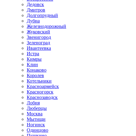
Дедовск
Дмитров
Долгопрудный
Дубна
Железнодорожный
Жуковский
Звенигород
Зеленоград
Ивантеевка
Истра
Кимры
Клин
Конаково
Королев
Котельники
Красноармейск
Красногорск
Краснозаводск
Лобня
Люберцы
Москва
Мытищи
Ногинск
Одинцово
Пушкино