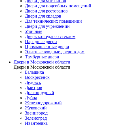
Двери для магазинов
Двери для подсобных помещений
Двери для ресторанов
Двери для складов
Для технических помещений
Двери для учреждений
Уличные
Дверь коттедж со стеклом
Парадные двери
Промышленные двери
Элитные входные двери в дом
Тамбурные двери
Двери в Московской области
Двери в Московской области
Балашиха
Воскресенск
Дедовск
Дмитров
Долгопрудный
Дубна
Железнодорожный
Жуковский
Звенигород
Зеленоград
Ивантеевка