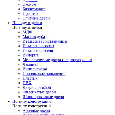
Эконом
Бизнес-класс
Престиж
Элитные двери
По виду отделки
По виду отделки
МДФ
Массив дуба
Из массива лиственницы
Из массива сосны
Из массива ясеня
Винорит
Металлические двери с терморазрывом
Ламинат
Винилискожа
Порошковое напыление
Пластик
ПВХ
Двери с резьбой
Филенчатые двери
Шпонированные двери
По типу конструкции
По типу конструкции
Арочные двери